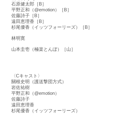
石原健太郎［B］
平野正和（@emotion）［B］
佐藤詩子［B］
遠田恵理香［B］
杉尾優香（イッツフォーリーズ）［B］
林明寛
山本圭壱（極楽とんぼ）［山］
〈Cキャスト〉
關根史明（護送撃団方式）
岩佐祐樹
平野正和
（@emotion）
佐藤詩子
遠田恵理香
杉尾優香（イッツフォーリーズ）