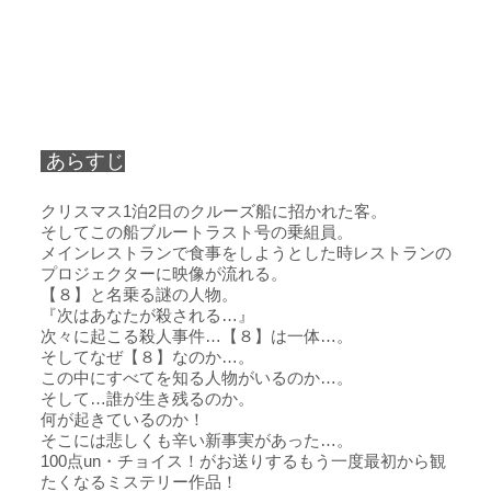
あらすじ
クリスマス1泊2日のクルーズ船に招かれた客。
そしてこの船ブルートラスト号の乗組員。
メインレストランで食事をしようとした時レストランの
プロジェクターに映像が流れる。
【８】と名乗る謎の人物。
『次はあなたが殺される…』
次々に起こる殺人事件…【８】は一体…。
そしてなぜ【８】なのか…。
この中にすべてを知る人物がいるのか…。
そして…誰が生き残るのか。
何が起きているのか！
そこには悲しくも辛い新事実があった…。
100点un・チョイス！がお送りするもう一度最初から観
たくなるミステリー作品！