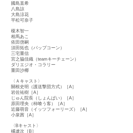
國島直希
八島諒
大島涼花
平松可奈子
榎木智一
相馬あこ
依田啓嗣
須田拓也（パップコーン）
三宅重信
宮之脇佳織（teamキーチェーン）
ダリエジオ・コラリー
重田沙椰
〈Ａキャスト〉
關根史明（護送撃団方式）［A］
岩佐祐樹［A］
じゅん院長（しょんぱい）［A］
原田理央（柿喰う客）［A］
近藤萌音（イッツフォーリーズ）［A］
小泉茜［A］
〈Bキャスト〉
橘遼次［B］