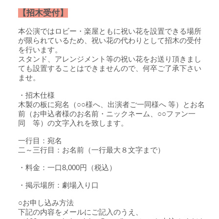
【招木受付】
本公演ではロビー・楽屋ともに祝い花を設置できる場所
が限られているため、祝い花の代わりとして招木の受付
を行います。
スタンド、アレンジメント等の祝い花をお送り頂きまし
ても設置することはできませんので、何卒ご了承下さい
ませ。
・招木仕様
木製の板に宛名（○○様へ、出演者ご一同様へ 等）とお名
前（お申込者様のお名前・ニックネーム、○○ファン一
同 等）の文字入れを致します。
一行目：宛名
二～三行目：お名前（一行最大８文字まで）
・料金：一口8,000円（税込）
・掲示場所：劇場入り口
○お申し込み方法
下記の内容をメールにご記入のうえ、