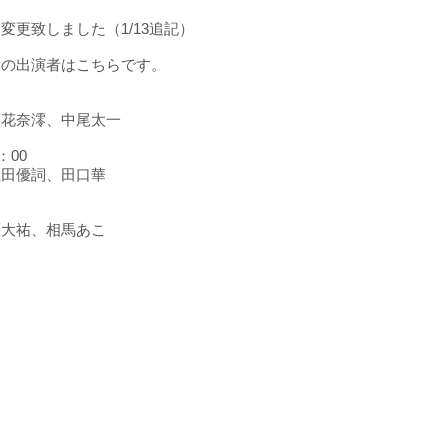
変更致しました（1/13追記）
ーの出演者はこちらです。
、花奈澪、中尾太一
：00
立田優詞、田口華
瀬大祐、相馬あこ