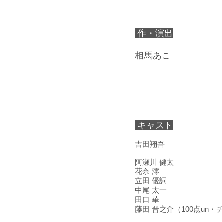
作・演出
​相馬
あこ
キャスト
吉田
翔吾
阿瀬川 健太
花奈 澪
立田 優詞
中尾 太一
田口 華
藤田 晋之介（100点un