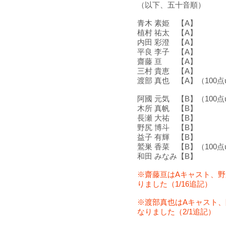
（以下、五十音順）
青木 素姫 【A】
植村 祐太 【A】
内田 彩澄 【A】
平良 李子 【A】
齋藤 亘 【A】
三村 貴恵 【A】
渡部 真也 【A】（100
阿國 元気 【B】（100
木所 真帆 【B】
長瀬 大祐 【B】
野尻 博斗 【B】
益子 有輝 【B】
鷲巣 香菜 【B】（100
和田 みなみ【B】
※齋藤亘はAキャスト、野
りました（1/16追記）
※渡部真也はAキャスト、
なりました（2/1追記）