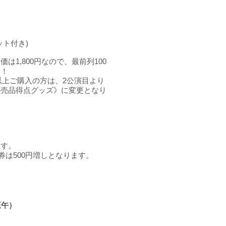
ット付き)
は1,800円なので、最前列100
ト！
以上ご購入の方は、2公演目より
非売品得点グッズ》に変更となり
ます。
券は500円増しとなります。
正午）