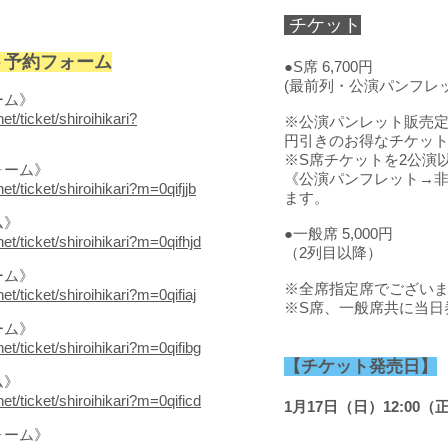
チケット
ト予約フォーム
●S席 6,700円
(最前列・公演パンフレ
ーム》
et/ticket/shiroihikari?
※公演パンレット販売定価
円引きのお得なチケッ
※S席チケットを2公演
ォーム》
《公演パンフレット→
et/ticket/shiroihikari?m=0qifjjb
ます。
ム》
●一般席 5,000円
et/ticket/shiroihikari?m=0qifhjd
（2列目以降）
ーム》
※全席指定席でござい
et/ticket/shiroihikari?m=0qifiaj
※S席、一般席共に当日
ーム》
et/ticket/shiroihikari?m=0qifibg
【チケット発売日】
ム》
et/ticket/shiroihikari?m=0qificd
1月17日（日）12:00（
ォーム》