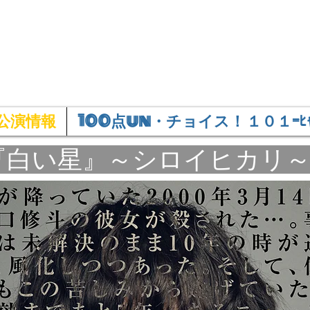
nd.A
公演情報
100点un・チョイス！ １０１-ﾋｬ
『白い星』～シロイヒカリ