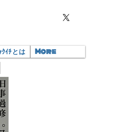
ｸｲﾁ とは
More
～