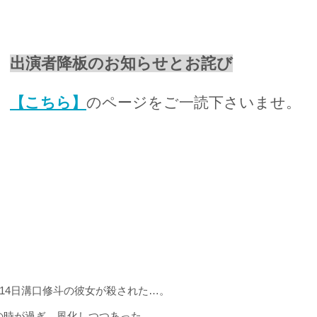
​出演者降板のお知らせとお詫び
【こちら】
のページをご一読下さいませ。
月14日溝口修斗の彼女が殺された…。
の時が過ぎ、風化しつつあった。