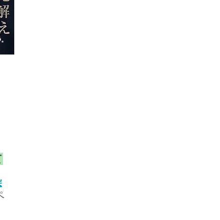
て
染
ペ
。